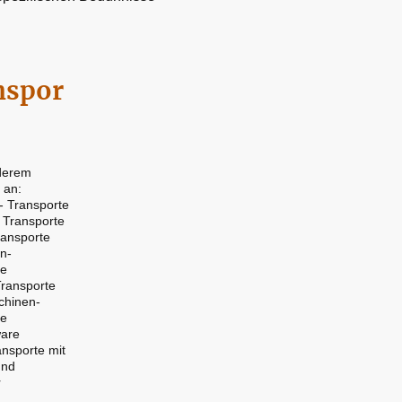
nspor
derem
 an:
- Transporte
 Transporte
ransporte
n-
te
Transporte
hinen-
te
ware
nsporte mit
und
r