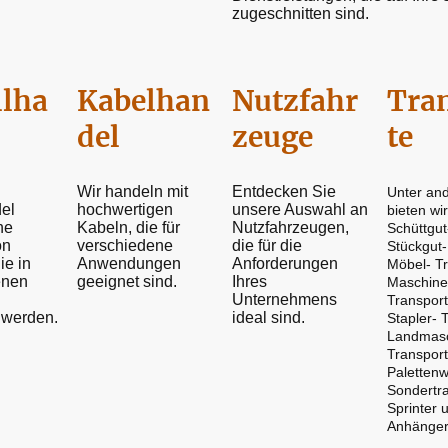
zugeschnitten sind.
llha
Kabelhan
Nutzfahr
Tra
del
zeuge
te
Wir handeln mit
Entdecken Sie
Unter an
el
hochwertigen
unsere Auswahl an
bieten wir
ne
Kabeln, die für
Nutzfahrzeugen,
Schüttgut
on
verschiedene
die für die
Stückgut-
ie in
Anwendungen
Anforderungen
Möbel- T
enen
geeignet sind.
Ihres
Maschine
Unternehmens
Transpor
 werden.
ideal sind.
Stapler- 
Landmasc
Transpor
Paletten
Sondertra
Sprinter 
Anhänge